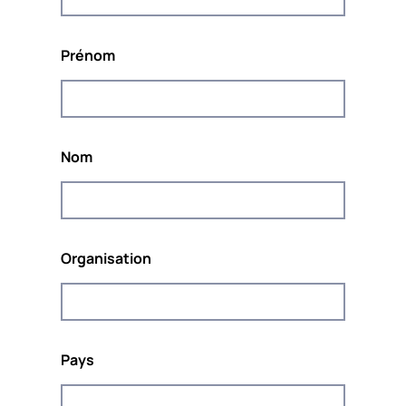
Le projet
#RainboWelcome
est cofinancé par le
programme REC de l’Union européenne, et sera
Prénom
mis en œuvre de septembre 2020 à août 2022.
Le projet est coordonné par
POUR LA
SOLIDARITÉ-PLS
, un think & do tank européen
indépendant engagé dans la promotion d’une
Nom
Europe solidaire et durable.
Organisation
Cofinancé par le programme Droits, égalité
et citoyenneté de l'Union européenne
(2014-2020).
Pays
Ce site web et le contenu du projet reflètent les opinions
des auteurs, et la Commission européenne ne peut être