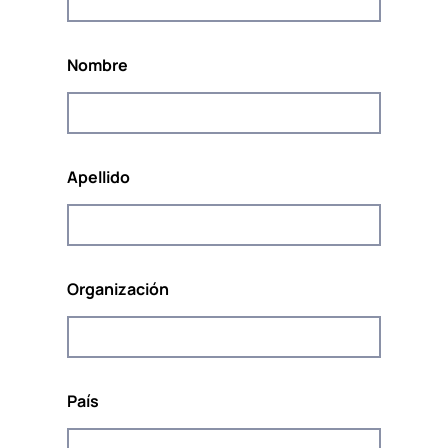
Rainbow Welcome!
Nombre
El proyecto Rainbow Welcome! está coordinado
por
POUR LA SOLIDARITÉ-PLS
, un think &amp
europeo independiente; do tank comprometido
con la promoción de la solidaridad y la
sostenibilidad en Europa.
Apellido
Organización
Cofinanciado por el Programa Derechos, Igualdad
y Ciudadanía de la Unión Europea
(2014-2020)
País
El contenido de este sitio web representa únicamente la
opinión del autor y es de su exclusiva responsabilidad. La
Comisión Europea no acepta ninguna responsabilidad por