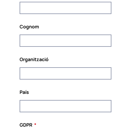
Rainbow Welcome! el projecte està coordinat per
POUR LA SOLIDARITÉ – PLS
, un organisme
europeu independent de pensament i amp; do
Cognom
tank compromès a promoure la solidaritat i la
sostenibilitat a Europa.
Organització
Cofinançat pel Programa Drets, Igualtat i
Ciutadania de la Unió Europea (2014-2020)
País
El contingut d’aquest lloc web representa només les
opinions de l’autor i és de la seva exclusiva responsabilitat.
La Comissió Europea no accepta cap responsabilitat per l’ús
que es pugui fer de la informació que conté.
GDPR