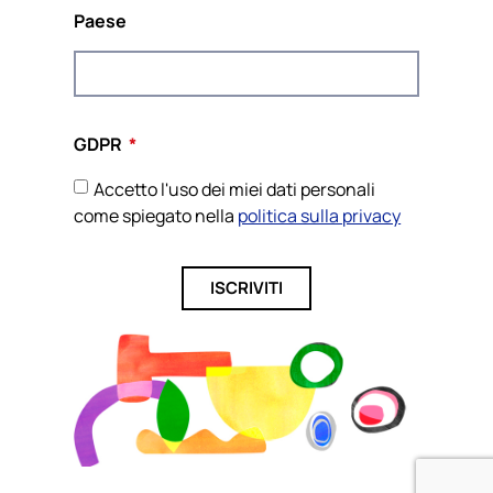
Paese
Questo sito web e il contenuto del progetto riflettono le
opinioni degli autori, e la Commissione europea non può
essere ritenuta responsabile per qualsiasi uso che possa
essere fatto delle informazioni ivi contenute.
GDPR
Accetto l'uso dei miei dati personali
Informativa sulla privacy e cookie
Circa l'identità visiva
Website by JH
come spiegato nella
politica sulla privacy
ISCRIVITI