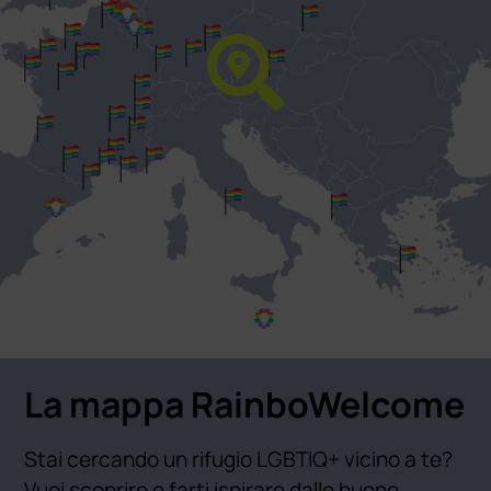
La mappa RainboWelcome
Stai cercando un rifugio LGBTIQ+ vicino a te?
Vuoi scoprire e farti ispirare dalle buone